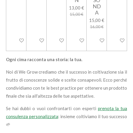
N
SO
ND
13,00 €
A
15,00 €
15,00 €
16,00 €
Aggiungi al carrello
Aggiungi al carrello
Aggiungi al carrello
Aggiungi al carrello
Aggiungi al carrello
Aggiungi a
Ogni cima racconta una storia: la tua.
Noi di We Grow crediamo che il successo in coltivazione sia il
frutto di conoscenze solide e scelte consapevoli. Ecco perché
condividiamo con te le best practice per ottenere un prodotto
finale che sia all'altezza delle tue aspettative.
Se hai dubbi o vuoi confrontarti con esperti
prenota la tua
consulenza personalizzata
: insieme coltiviamo il tuo successo
🌱