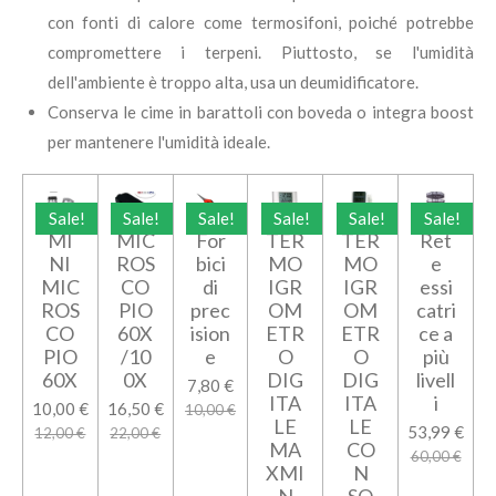
con fonti di calore come termosifoni, poiché potrebbe
compromettere i terpeni. Piuttosto, se l'umidità
dell'ambiente è troppo alta, usa un deumidificatore.
Conserva le cime in barattoli con boveda o integra boost
per mantenere l'umidità ideale.
Sale!
Sale!
Sale!
Sale!
Sale!
Sale!
MI
MIC
For
TER
TER
Ret
NI
ROS
bici
MO
MO
e
MIC
CO
di
IGR
IGR
essi
ROS
PIO
prec
OM
OM
catri
CO
60X
ision
ETR
ETR
ce a
PIO
/10
e
O
O
più
60X
0X
DIG
DIG
livell
7,80 €
ITA
ITA
i
10,00 €
16,50 €
10,00 €
LE
LE
53,99 €
12,00 €
22,00 €
MA
CO
60,00 €
XMI
N