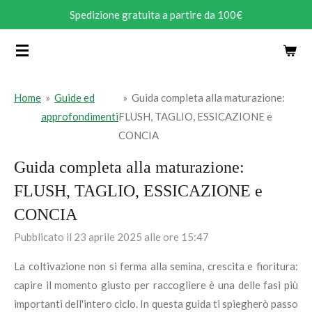
Spedizione gratuita a partire da 100€
Vai
al
contenuto
principale
Home
»
Guide ed
»
Guida completa alla maturazione:
approfondimenti
FLUSH, TAGLIO, ESSICAZIONE e
CONCIA
Guida completa alla maturazione:
FLUSH, TAGLIO, ESSICAZIONE e
CONCIA
Pubblicato il 23 aprile 2025 alle ore 15:47
La coltivazione non si ferma alla semina, crescita e fioritura:
capire il momento giusto per raccogliere è una delle fasi più
importanti dell'intero ciclo. In questa guida ti spiegherò passo