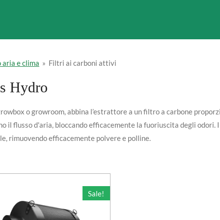
aria e clima
»
Filtri ai carboni attivi
ars Hydro
a growbox o growroom, abbin
a l’estrattore
a un filtro a carbone
proporz
ano
il
flusso d'aria, bloccando efficacemente la fuoriuscita degli odori. In
elle, rimuovendo efficacemente polvere e polline.
Sale!