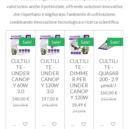
valorizzino anche il potenziale, offrendo soluzioni innovative
che rispettano e migliorano l’ambiente di coltivazione,
combinando innovazione tecnologica e ricerca scientifica.
Sale!
Sale!
Sale!
Sale!
CULTILI
CULTILI
CULTILI
CULTILI
TE -
TE -
TE -
TE -
UNDER
UNDER
DIMME
QUASAR
CANOP
CANOP
R PER
200 - 2.9
Y 60W
Y 120W
UNDER
µmol/J
3.0
3.0
CANOP
160,00 €
Y 120W
140,00 €
197,00 €
210,00 €
18,49 €
162,00 €
246,00 €
24,00 €
Aggiungi al carrello
Aggiungi al carrello
Aggiungi al carrello
Aggiungi al car