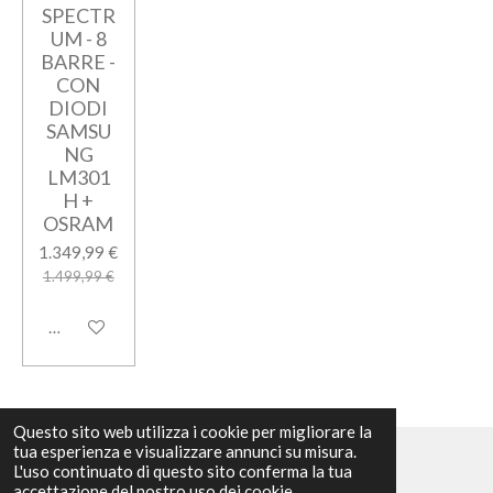
SPECTR
UM - 8
BARRE -
CON
DIODI
SAMSU
NG
LM301
H +
OSRAM
1.349,99 €
1.499,99 €
Aggiungi al carrello
Questo sito web utilizza i cookie per migliorare la
tua esperienza e visualizzare annunci su misura.
L'uso continuato di questo sito conferma la tua
© 2023 - 2026 We Grow GrowShop
accettazione del nostro uso dei cookie.