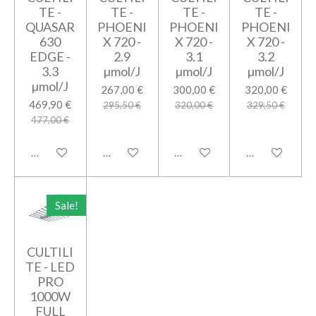
TE -
TE -
TE -
TE -
QUASAR
PHOENI
PHOENI
PHOENI
630
X 720 -
X 720 -
X 720 -
EDGE -
2.9
3.1
3.2
3.3
µmol/J
µmol/J
µmol/J
µmol/J
267,00 €
300,00 €
320,00 €
469,90 €
295,50 €
320,00 €
329,50 €
477,00 €
Aggiungi al carrello
Aggiungi al carrello
Aggiungi al carrello
Aggiungi al car
Sale!
CULTILI
TE - LED
PRO
1000W
FULL