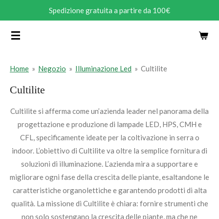
Spedizione gratuita a partire da 100€
Vai
al
contenuto
principale
Home
»
Negozio
»
Illuminazione Led
»
Cultilite
Cultilite
Cultilite si afferma come un’azienda leader nel panorama della
progettazione e produzione di lampade LED, HPS, CMH e
CFL, specificamente ideate per la coltivazione in serra o
indoor. L’obiettivo di Cultilite va oltre la semplice fornitura di
soluzioni di illuminazione. L’azienda mira a supportare e
migliorare ogni fase della crescita delle piante, esaltandone le
caratteristiche organolettiche e garantendo prodotti di alta
qualità. La missione di Cultilite è chiara: fornire strumenti che
non solo sostengano la crescita delle piante, ma che ne