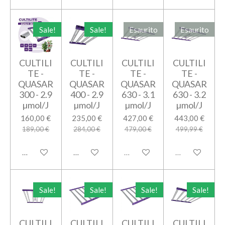
Sale!
Sale!
Esaurito
Esaurito
CULTILI
CULTILI
CULTILI
CULTILI
TE -
TE -
TE -
TE -
QUASAR
QUASAR
QUASAR
QUASAR
300 - 2.9
400 - 2.9
630 - 3.1
630 - 3.2
µmol/J
µmol/J
µmol/J
µmol/J
160,00 €
235,00 €
427,00 €
443,00 €
189,00 €
284,00 €
479,00 €
499,99 €
Aggiungi al carrello
Aggiungi al carrello
Esaurito
Esaurito
Sale!
Sale!
Sale!
Sale!
CULTILI
CULTILI
CULTILI
CULTILI