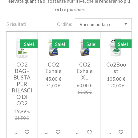
elevate quantità di sostanze nutritive, che le renderanno più
forti e più sane.
5 risultati
Ordine:
Sale!
Sale!
Sale!
Sale!
CO2
CO2
CO2
Co2Boo
BAG -
Exhale
Exhale
st
BUSTA
XL
45,00 €
105,00 €
PER
60,00 €
51,00 €
120,00 €
RILASCI
66,00 €
O DI
CO2
19,99 €
21,50 €
Aggiungi al carrello
Aggiungi al carrello
Aggiungi al carrello
Aggiungi al car