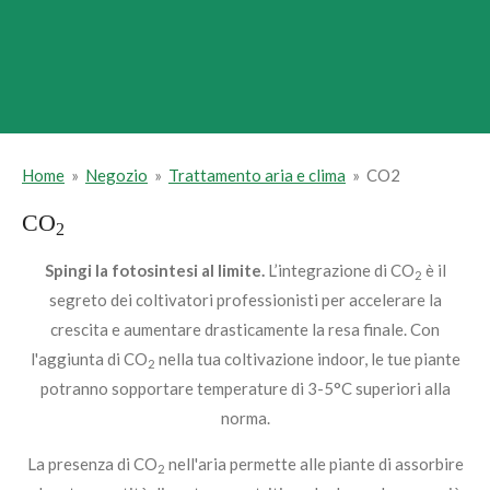
Home
»
Negozio
»
Trattamento aria e clima
»
CO2
CO
2
Spingi la fotosintesi al limite.
L’integrazione di
CO
è il
2
segreto dei coltivatori professionisti per accelerare la
crescita e aumentare drasticamente la resa finale. Con
l'aggiunta di
CO
nella tua coltivazione indoor, le tue piante
2
potranno sopportare temperature di 3-5°C superiori alla
norma.
La presenza di
CO
nell'aria permette alle piante di assorbire
2