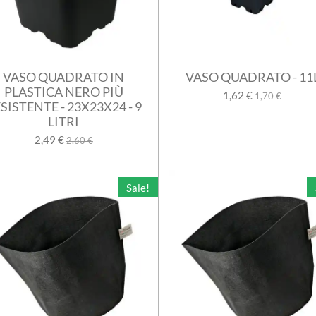
VASO QUADRATO IN
VASO QUADRATO - 11
PLASTICA NERO PIÙ
1,62 €
1,70 €
SISTENTE - 23X23X24 - 9
LITRI
2,49 €
2,60 €
Sale!