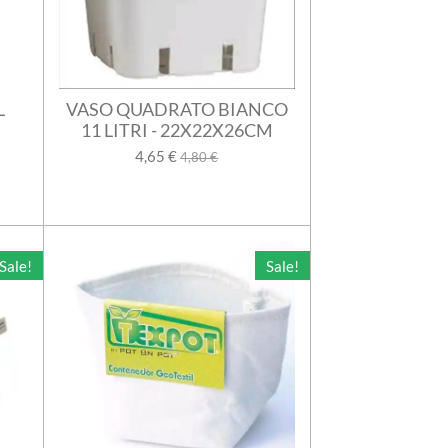
L
VASO QUADRATO BIANCO
11 LITRI - 22X22X26CM
4,65 €
4,80 €
Sale!
Sale!