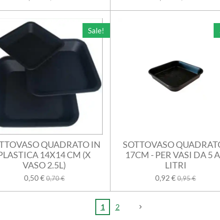
Sale!
TTOVASO QUADRATO IN
SOTTOVASO QUADRATO
PLASTICA 14X14 CM (X
17CM - PER VASI DA 5 A
VASO 2.5L)
LITRI
0,50 €
0,92 €
0,70 €
0,95 €
1
2