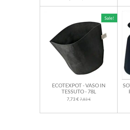
Sale!
ECOTEXPOT - VASO IN
SO
TESSUTO - 78L
7,73 €
7,83 €