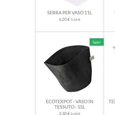
SERRA PER VASO 11L
6,20 €
7,32 €
Sale!
ECOTEXPOT - VASO IN
TE
TESSUTO - 15L
2,30 €
2,40 €