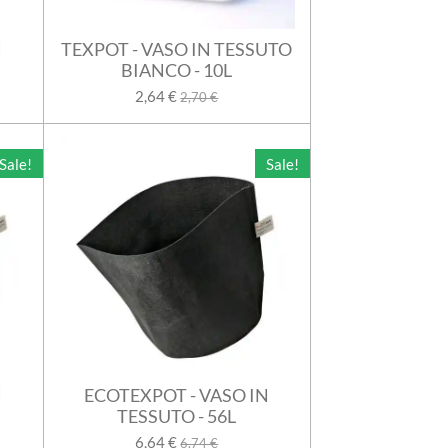
N
TEXPOT - VASO IN TESSUTO
BIANCO - 10L
2,64 €
2,70 €
Sale!
Sale!
N
ECOTEXPOT - VASO IN
TESSUTO - 56L
6,64 €
6,74 €