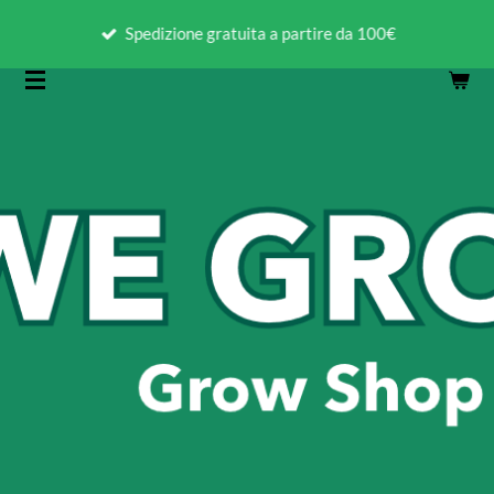
Vai
Spedizione gratuita a partire da 100€
al
contenuto
principale