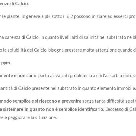
enze di Calcio
:
er le piante, in genere a pH sotto il 6,2 possono iniziare ad esserci p
 carenza di Calcio, in quanto livelli alti di salinità nel substrato ne 
 la solubilità del Calcio, bisogna prestare molta attenzione quando d
 ppm.
tamente e non sano
, porta a svariati problemi, tra cui l’assorbimento sc
uantità di Calcio presente nel substrato in quanto elemento immobile.
n modo semplice e si riescono a prevenire
senza tanta difficoltà se si
da sistemare in quanto non è semplice identificarlo
. L’eccesso di Ca
ne e peggiorare la situazione.