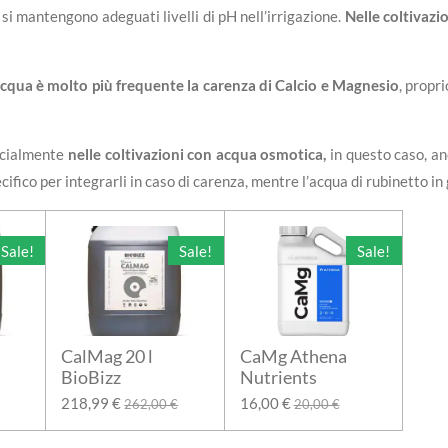
 si mantengono adeguati livelli di pH nell’irrigazione.
Nelle coltivaz
acqua è molto più frequente la carenza di Calcio e Magnesio
, propr
pecialmente
nelle coltivazioni con acqua osmotica,
in questo caso, an
ico per integrarli in caso di carenza, mentre l’acqua di rubinetto in g
Sale!
Sale!
Sale!
CalMag 20 l
CaMg Athena
BioBizz
Nutrients
218,99 €
16,00 €
262,00 €
20,00 €