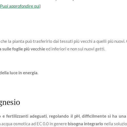
Puoi approfondire qui
)
a che la pianta può trasferirlo dai tessuti più vecchi a quelli più nuovi
sulle foglie più vecchie
ed inferiori e non sui nuovi getti.
ella luce in energia
.
gnesio
e fertilizzanti adeguati
,
regolando il pH
,
difficilmente si ha un
 acqua osmotica ad EC 0.0 in genere
bisogna integrarlo
nella soluzio