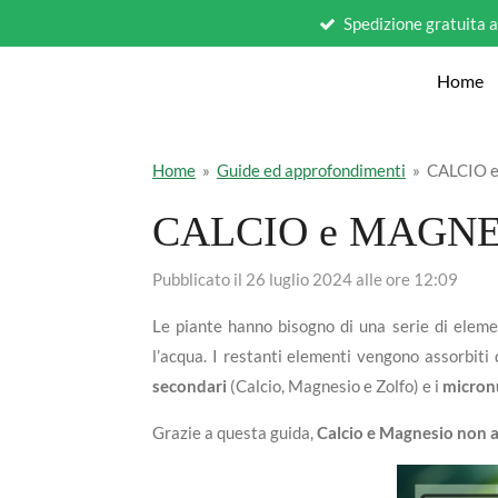
Spedizione gratuita 
Vai
al
Home
contenuto
principale
Home
»
Guide ed approfondimenti
»
CALCIO e 
CALCIO e MAGNESIO
Pubblicato il 26 luglio 2024 alle ore 12:09
Le piante hanno bisogno di una serie di eleme
l’acqua. I restanti elementi vengono assorbiti 
secondari
(Calcio, Magnesio e Zolfo) e i
micronu
Grazie a questa guida,
Calcio e Magnesio non av