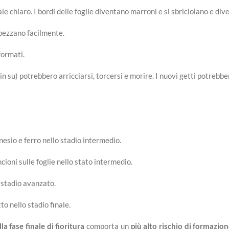
e chiaro. I bordi delle foglie diventano marroni e si sbriciolano e dive
 spezzano facilmente.
formati.
in su) potrebbero arricciarsi, torcersi e morire. I nuovi getti potrebber
esio e ferro nello stadio intermedio.
cioni sulle foglie nello stato intermedio.
o stadio avanzato.
to nello stadio finale.
la fase finale di fioritura
comporta un
più alto rischio di formazion