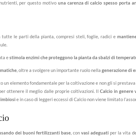
 nutrienti, per questo motivo
una carenza di calcio spesso porta anc
 tutte le parti della pianta, compresi steli, foglie, radici e
mantiene 
lule.
nta e
stimola enzimi che proteggono la pianta da sbalzi di temperat
zimatiche
, oltre a svolgere un importante ruolo nella
generazione di en
to un elemento fondamentale per la coltivazione e non gli si prestava 
er ottenere il meglio dalle proprie coltivazioni. Il
Calcio in genere
simbiosi
e in caso di leggeri eccessi di Calcio non viene limitato l’as
cio
usando dei buoni fertilizzanti base
, con
vasi adeguati
per la vita d