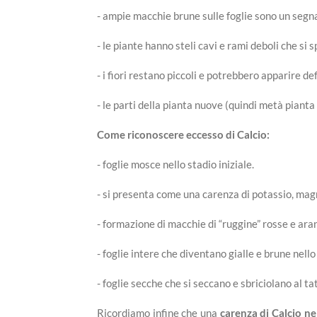
- ampie macchie brune sulle foglie sono un segnal
- le piante hanno steli cavi e rami deboli che si
- i fiori restano piccoli e potrebbero apparire de
- le parti della pianta nuove (quindi metà pianta 
Come riconoscere eccesso di Calcio:
- foglie mosce nello stadio iniziale.
- si presenta come una carenza di potassio, magn
- formazione di macchie di “ruggine” rosse e aran
- foglie intere che diventano gialle e brune nell
- foglie secche che si seccano e sbriciolano al tat
Ricordiamo infine che una
carenza di Calcio nel