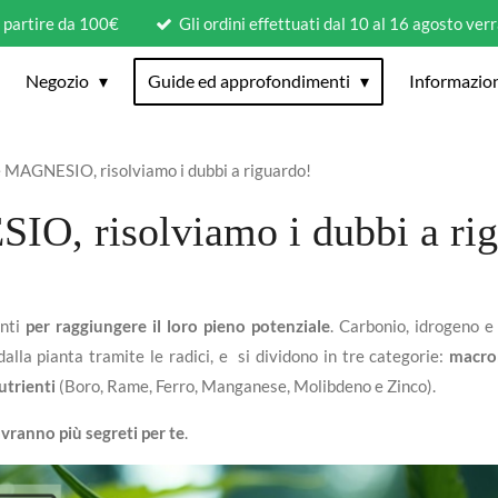
a partire da 100€
Gli ordini effettuati dal 10 al 16 agosto ver
Negozio
Guide ed approfondimenti
Informazio
MAGNESIO, risolviamo i dubbi a riguardo!
, risolviamo i dubbi a rig
nti
per raggiungere il loro pieno potenziale
. Carbonio, idrogeno e
dalla pianta tramite le radici, e si dividono in tre categorie:
macro
trienti
(Boro, Rame, Ferro, Manganese, Molibdeno e Zinco).
ranno più segreti per te
.