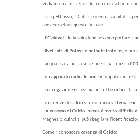
Vediamo ora nello specifico quando si hanno
car
- con
pH basso
, il Calcio è meno assimilabile p
considerazione questo fattore.
-
EC elevati
della soluzione possono portare a una
-
livelli alti di Potassio nel substrato
peggiorano
-
acqua
usata per la soluzione di partenza a
000
-
un apparato radicale non sviluppato corret
- un
irrigazione eccessiva
potrebbe ridurre la q
Le carenze di Calcio si riescono a sistemare i
Un eccesso di Calcio invece è molto difficile 
Magnesio, quindi si può sbagliare l’identificazio
Come riconoscere carenza di Calcio: