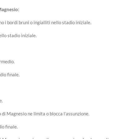
Magnesio:
 i bordi bruni o ingialliti nello stadio iniziale.
llo stadio iniziale.
ermedio.
dio finale.
e.
so di Magnesio ne limita o blocca l’assunzione.
io finale.