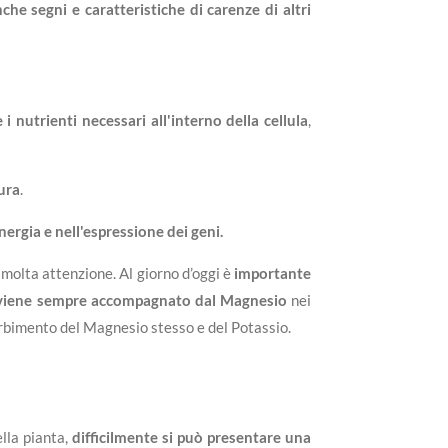
he segni e caratteristiche di carenze di altri
i nutrienti necessari all'interno della cellula
,
ura
.
ergia e nell'espressione dei geni.
molta attenzione. Al giorno d’oggi è
importante
 viene sempre accompagnato dal Magnesio
nei
sorbimento del Magnesio stesso e del Potassio.
ella pianta,
difficilmente si può presentare una