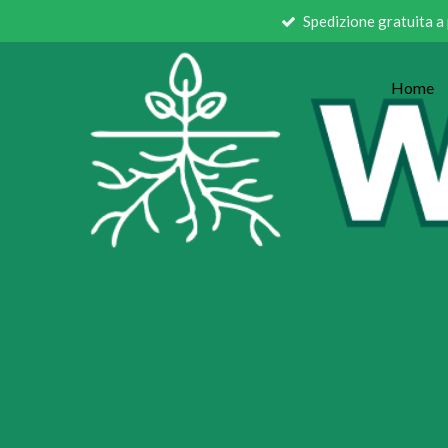
Spedizione gratuita a
Vai
al
contenuto
Home
principale