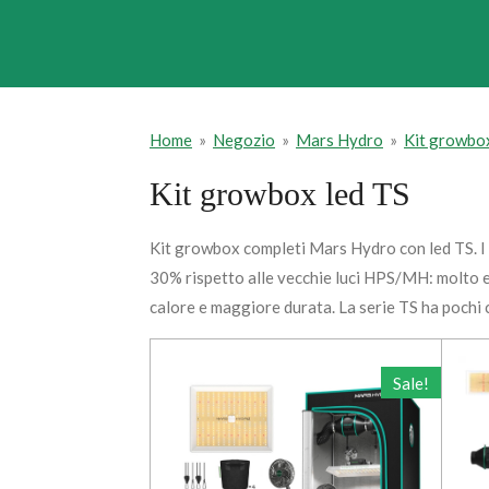
Home
»
Negozio
»
Mars Hydro
»
Kit growbo
Kit growbox led TS
Kit growbox completi Mars Hydro con led TS.
I
30% rispetto alle vecchie luci HPS/MH: molto ef
calore e maggiore durata. La serie TS ha pochi co
Sale!