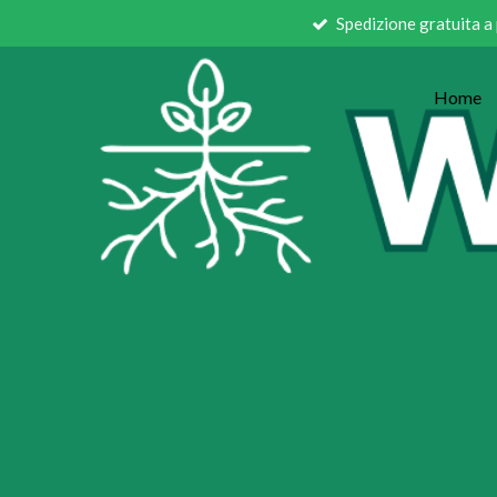
Spedizione gratuita a
Vai
al
contenuto
Home
principale