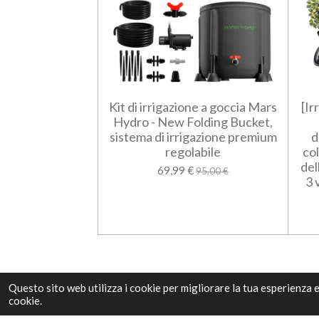
Kit di irrigazione a goccia Mars
[Ir
Hydro - New Folding Bucket,
sistema di irrigazione premium
d
regolabile
co
del
69,99 €
95,00 €
3 
Questo sito web utilizza i cookie per migliorare la tua esperienza 
cookie.