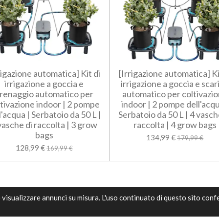
rigazione automatica] Kit di
[Irrigazione automatica] Ki
irrigazione a goccia e
irrigazione a goccia e scar
renaggio automatico per
automatico per coltivazi
ltivazione indoor | 2 pompe
indoor | 2 pompe dell'acqu
l'acqua | Serbatoio da 50 L |
Serbatoio da 50 L | 4 vasch
vasche di raccolta | 3 grow
raccolta | 4 grow bags
bags
134,99 €
179,99 €
128,99 €
169,99 €
e visualizzare annunci su misura. L'uso continuato di questo sito con