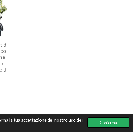
t di
ico
one
a |
e di
ferma la tua accettazione del nostro uso dei
Conferma