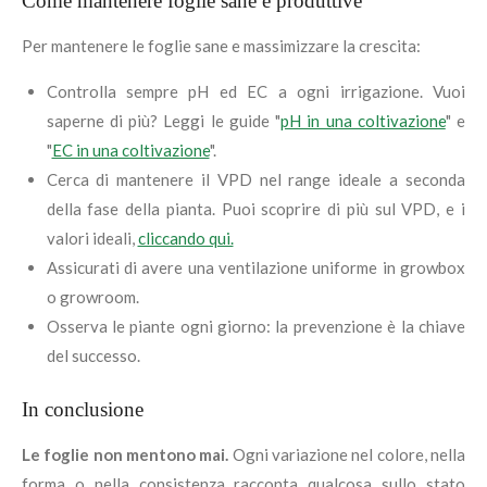
Come mantenere foglie sane e produttive
Per mantenere le foglie sane e massimizzare la crescita:
Controlla sempre pH ed EC a ogni irrigazione. Vuoi
saperne di più? Leggi le guide "
pH in una coltivazione
" e
"
EC in una coltivazione
".
Cerca di mantenere il VPD nel range ideale a seconda
della fase della pianta. Puoi scoprire di più sul VPD, e i
valori ideali,
cliccando qui.
Assicurati di avere una ventilazione uniforme in growbox
o growroom.
Osserva le piante ogni giorno: la prevenzione è la chiave
del successo.
In conclusione
Le foglie non mentono mai.
Ogni variazione nel colore, nella
forma o nella consistenza racconta qualcosa sullo stato