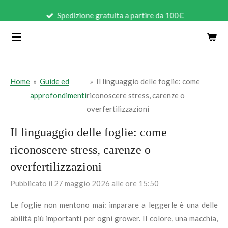
Vai
Spedizione gratuita a partire da 100€
al
contenuto
principale
Home
»
Guide ed
»
Il linguaggio delle foglie: come
approfondimenti
riconoscere stress, carenze o
overfertilizzazioni
Il linguaggio delle foglie: come
riconoscere stress, carenze o
overfertilizzazioni
Pubblicato il 27 maggio 2026 alle ore 15:50
Le foglie non mentono mai: imparare a leggerle è una delle
abilità più importanti per ogni grower. Il colore, una macchia,