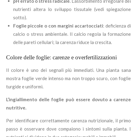
pH errato o stress radicale
. L’assorbimento irregolare dei
nutrienti altera lo sviluppo tissutale (vedi spiegazione
sotto).
Foglie piccole o con margini accartocciati
: deficienza di
calcio o stress ambientale. Il calcio regola la formazione
delle pareti cellulari; la carenza riduce la crescita.
Colore delle foglie: carenze e overfertilizzazioni
Il colore è uno dei segnali più immediati. Una pianta sana
mostra foglie verde intenso ma non troppo scuro, con foglie
turgide e uniformi.
L’ingiallimento delle foglie può essere dovuto a carenze
nutritive.
Per identificare correttamente carenza nutrizionale, il primo
passo è osservare dove compaiono i sintomi sulla pianta. I
nutrienti si dividono in due categorie: mobili e immobili.