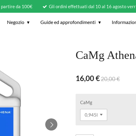
a partire da 100€
Gli ordini effettuati dal 10 al 16 agosto ver
Negozio
Guide ed approfondimenti
Informazio
CaMg Athena
16,00 €
20,00 €
CaMg