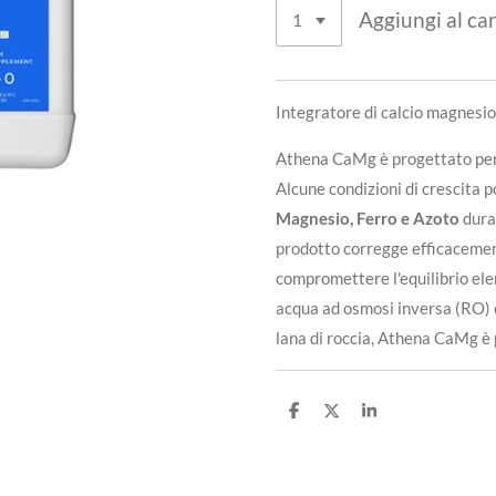
Aggiungi al car
Integratore di calcio magnesio 
Athena CaMg è progettato per i
Alcune condizioni di crescita p
Magnesio, Ferro e Azoto
duran
prodotto corregge efficaceme
compromettere l'equilibrio ele
acqua ad osmosi inversa (RO) e
lana di roccia, Athena CaMg è 
C
C
C
o
o
o
n
n
n
d
d
d
i
i
i