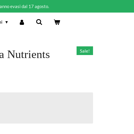
ranno evasi dal 17 agosto.
ni
 Nutrients
Sale!