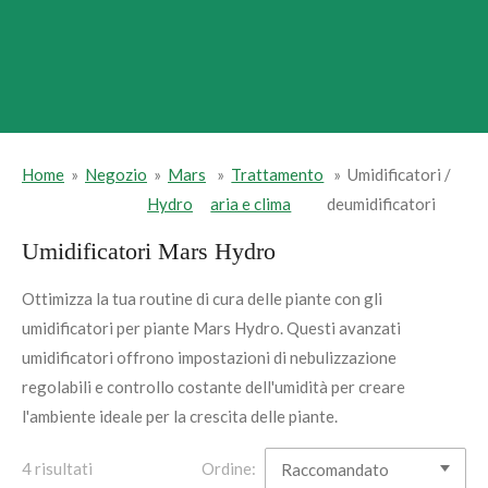
Home
»
Negozio
»
Mars
»
Trattamento
»
Umidificatori /
Hydro
aria e clima
deumidificatori
Umidificatori Mars Hydro
Ottimizza la tua routine di cura delle piante con
gli
umidificator
i
per piante Mars Hydro. Quest
i
avanzat
i
umidificator
i
offr
ono
impostazioni di nebulizzazione
regolabili e controllo costante dell'umidità per creare
l'ambiente ideale per la crescita delle piante.
4 risultati
Ordine: