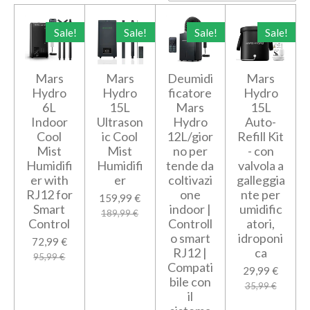
Sale!
Sale!
Sale!
Sale!
Mars
Mars
Deumidi
Mars
Hydro
Hydro
ficatore
Hydro
6L
15L
Mars
15L
Indoor
Ultrason
Hydro
Auto-
Cool
ic Cool
12L/gior
Refill Kit
Mist
Mist
no per
- con
Humidifi
Humidifi
tende da
valvola a
er with
er
coltivazi
galleggia
RJ12 for
one
nte per
159,99 €
Smart
indoor |
umidific
189,99 €
Control
Controll
atori,
o smart
idroponi
72,99 €
RJ12 |
ca
95,99 €
Compati
29,99 €
bile con
35,99 €
il