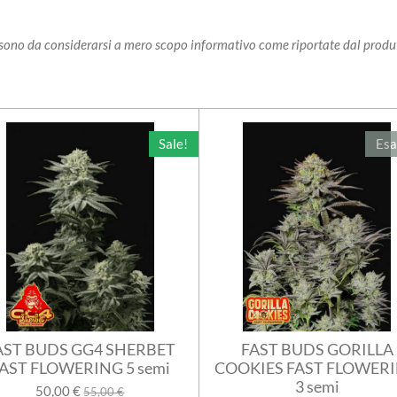
i sono da considerarsi a mero scopo informativo come riportate dal produ
Sale!
Esa
AST BUDS GG4 SHERBET
FAST BUDS GORILLA
AST FLOWERING 5 semi
COOKIES FAST FLOWER
3 semi
50,00 €
55,00 €