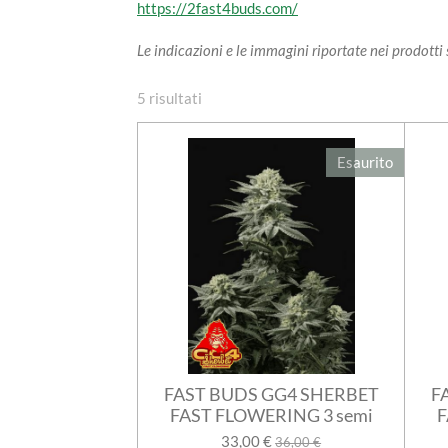
https://2fast4buds.com/
Le indicazioni e le immagini riportate nei prodott
5 risultati
Esaurito
FAST BUDS GG4 SHERBET
F
FAST FLOWERING 3 semi
F
33,00 €
36,00 €