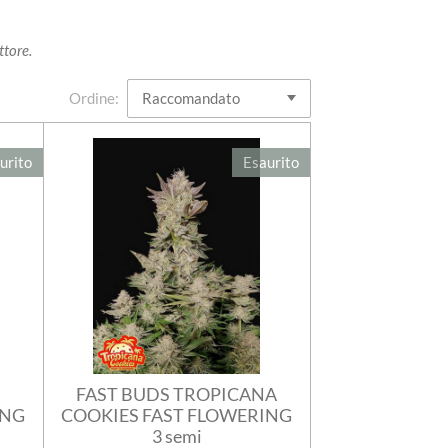
ttore.
Ordine:
urito
Esaurito
FAST BUDS TROPICANA
ING
COOKIES FAST FLOWERING
3 semi