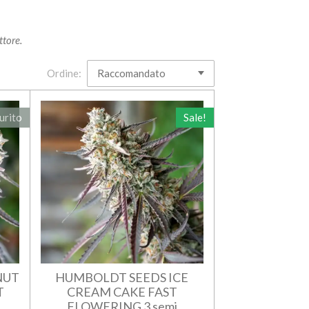
ttore.
Ordine:
urito
Sale!
NUT
HUMBOLDT SEEDS ICE
T
CREAM CAKE FAST
FLOWERING 3 semi