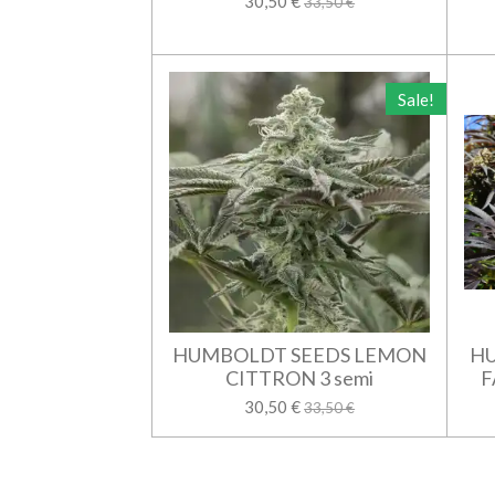
30,50 €
33,50 €
Sale!
HUMBOLDT SEEDS LEMON
HU
CITTRON 3 semi
F
30,50 €
33,50 €