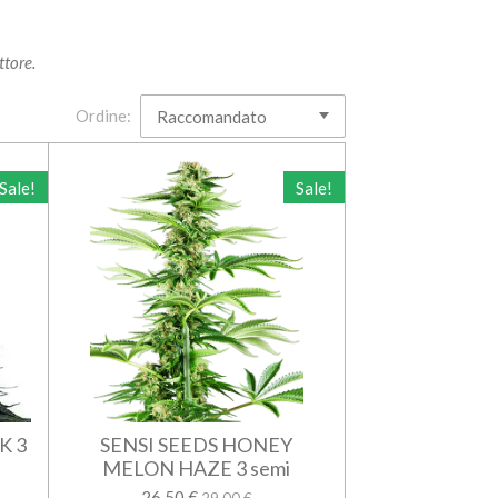
ttore.
Ordine:
Sale!
Sale!
K 3
SENSI SEEDS HONEY
MELON HAZE 3 semi
26,50 €