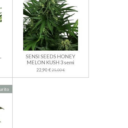
L
SENSI SEEDS HONEY
MELON KUSH 3 semi
22,90 €
25,00 €
urito