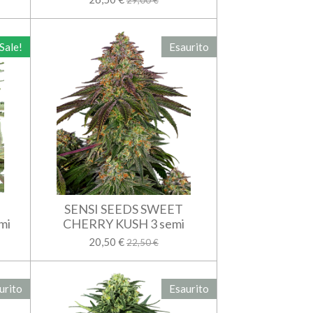
29,00 €
Sale!
Esaurito
SENSI SEEDS SWEET
mi
CHERRY KUSH 3 semi
20,50 €
22,50 €
urito
Esaurito