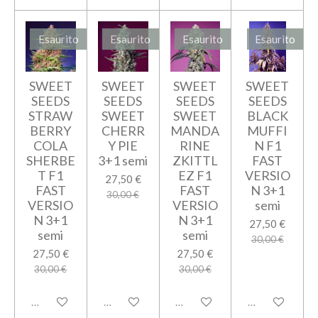
Esaurito
Esaurito
Esaurito
Esaurito
SWEET
SWEET
SWEET
SWEET
SEEDS
SEEDS
SEEDS
SEEDS
STRAW
SWEET
SWEET
BLACK
BERRY
CHERR
MANDA
MUFFI
COLA
Y PIE
RINE
N F1
SHERBE
3+1 semi
ZKITTL
FAST
T F1
EZ F1
VERSIO
27,50 €
FAST
FAST
N 3+1
30,00 €
VERSIO
VERSIO
semi
N 3+1
N 3+1
27,50 €
semi
semi
30,00 €
27,50 €
27,50 €
30,00 €
30,00 €
Esaurito
Esaurito
Esaurito
Esaurito