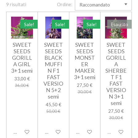
9 risultati
Ordine:
Sale!
Sale!
Sale!
Esaurito
SWEET
SWEET
SWEET
SWEET
SEEDS
SEEDS
SEEDS
SEEDS
GORILL
BLACK
MONST
GORILL
A GIRL
MUFFI
ER
A
3+1 semi
N F1
MAKER
SHERBE
FAST
3+1 semi
T F1
33,00 €
VERSIO
FAST
27,50 €
36,00 €
N 5+2
VERSIO
30,00 €
semi
N 3+1
semi
45,50 €
27,50 €
50,00 €
30,00 €
Aggiungi al carrello
Aggiungi al carrello
Aggiungi al carrello
Esaurito