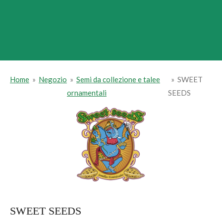
Home
»
Negozio
»
Semi da collezione e talee
»
SWEET
ornamentali
SEEDS
SWEET SEEDS