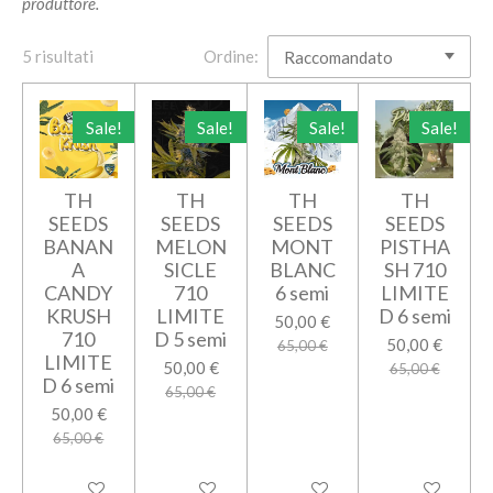
produttore.
5 risultati
Ordine:
Sale!
Sale!
Sale!
Sale!
TH
TH
TH
TH
SEEDS
SEEDS
SEEDS
SEEDS
BANAN
MELON
MONT
PISTHA
A
SICLE
BLANC
SH 710
CANDY
710
6 semi
LIMITE
KRUSH
LIMITE
D 6 semi
50,00 €
710
D 5 semi
50,00 €
65,00 €
LIMITE
50,00 €
65,00 €
D 6 semi
65,00 €
50,00 €
65,00 €
Aggiungi al carrello
Aggiungi al carrello
Aggiungi al carrello
Aggiungi al car