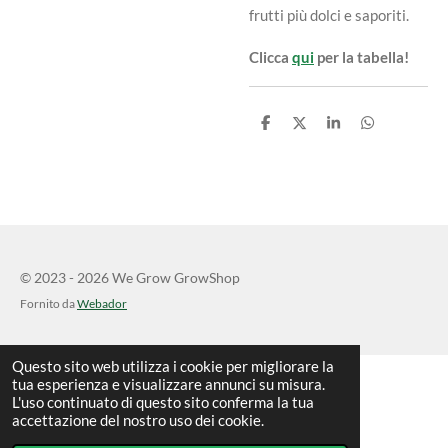
frutti più dolci e saporiti.
Clicca
qui
per la tabella!
C
C
C
C
o
o
o
o
n
n
n
n
d
d
d
d
i
i
i
i
v
v
v
v
i
i
i
i
d
d
d
d
i
i
i
i
© 2023 - 2026 We Grow GrowShop
Fornito da
Webador
Questo sito web utilizza i cookie per migliorare la
tua esperienza e visualizzare annunci su misura.
L'uso continuato di questo sito conferma la tua
accettazione del nostro uso dei cookie.