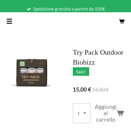
Vai
Spedizione gratuita a partire da 100€
al
contenuto
principale
Try Pack Outdoor
Biobizz
Sale!
15,00 €
16,00 €
Aggiungi
al
carrello