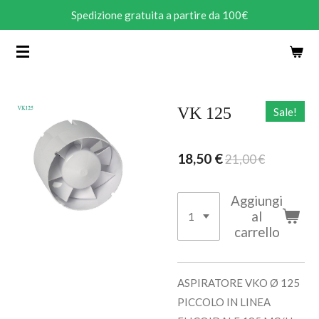
Spedizione gratuita a partire da 100€
Vai
al
contenuto
principale
VK 125
Sale!
18,50 €
21,00 €
Aggiungi
al
carrello
ASPIRATORE VKO Ø 125
PICCOLO IN LINEA