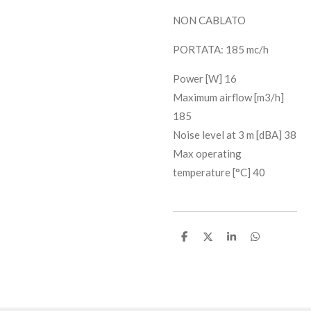
NON CABLATO
PORTATA: 185 mc/h
Power [W] 16
Maximum airflow [m3/h]
185
Noise level at 3 m [dBA] 38
Max operating
temperature [°C] 40
C
C
C
C
o
o
o
o
n
n
n
n
d
d
d
d
i
i
i
i
v
v
v
v
i
i
i
i