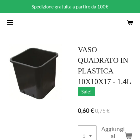
Spedizione gratuita a partire da 100€
Vai
al
contenuto
principale
VASO
QUADRATO IN
PLASTICA
10X10X17 - 1.4L
Sale!
0,60 €
0,75 €
Aggiungi
al