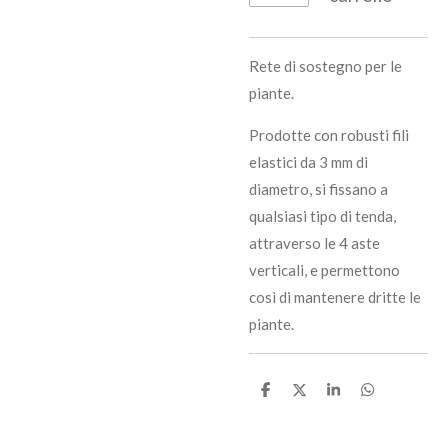
Rete di sostegno per le
piante.
Prodotte con robusti fili
elastici da 3 mm di
diametro, si fissano a
qualsiasi tipo di tenda,
attraverso le 4 aste
verticali, e permettono
così di mantenere dritte le
piante.
C
C
C
C
o
o
o
o
n
n
n
n
d
d
d
d