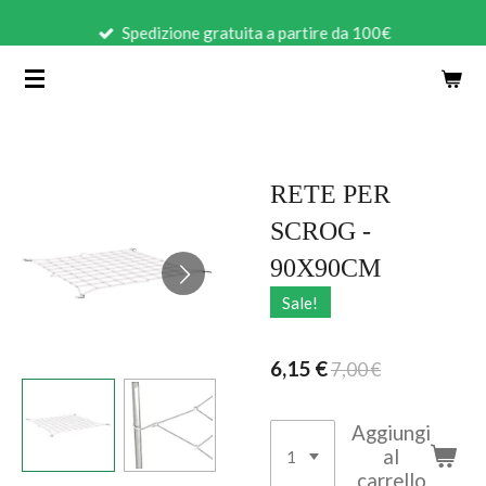
Vai
Spedizione gratuita a partire da 100€
al
contenuto
principale
RETE PER
SCROG -
90X90CM
Sale!
6,15 €
7,00 €
Aggiungi
al
carrello