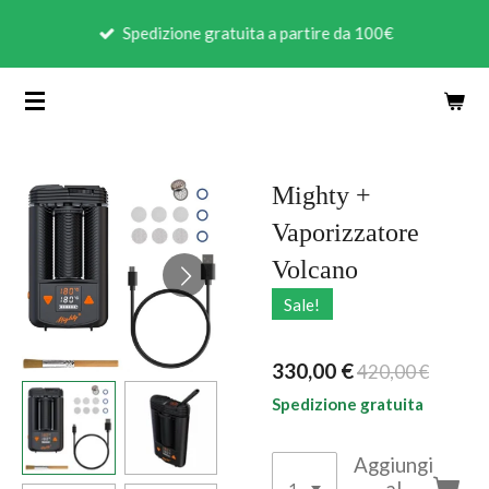
Vai
Spedizione gratuita a partire da 100€
al
contenuto
principale
Mighty +
Vaporizzatore
Volcano
Sale!
330,00 €
420,00 €
Spedizione gratuita
Aggiungi
al