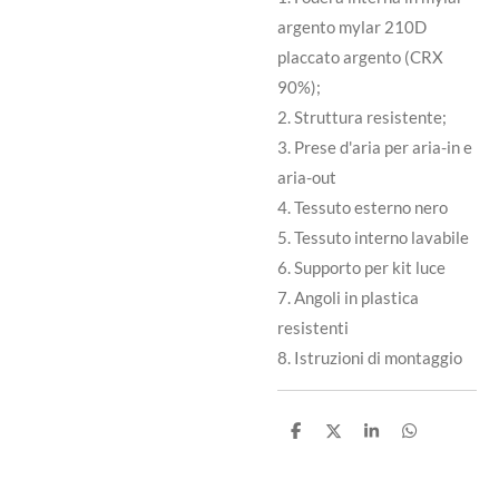
argento mylar 210D
placcato argento (CRX
90%);
2. Struttura resistente;
3. Prese d'aria per aria-in e
aria-out
4. Tessuto esterno nero
5. Tessuto interno lavabile
6. Supporto per kit luce
7. Angoli in plastica
resistenti
8. Istruzioni di montaggio
C
C
C
C
o
o
o
o
n
n
n
n
d
d
d
d