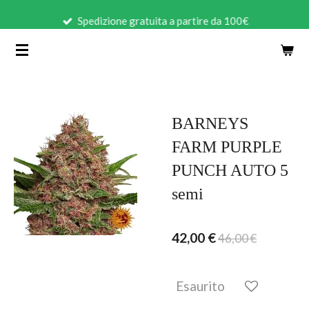
Vai
Spedizione gratuita a partire da 100€
al
contenuto
principale
BARNEYS
FARM PURPLE
PUNCH AUTO 5
semi
42,00 €
46,00 €
Esaurito