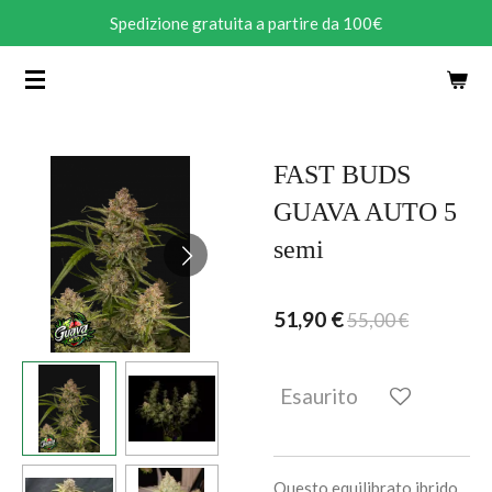
Spedizione gratuita a partire da 100€
Vai
al
contenuto
principale
FAST BUDS
GUAVA AUTO 5
semi
51,90 €
55,00 €
Esaurito
Questo equilibrato ibrido