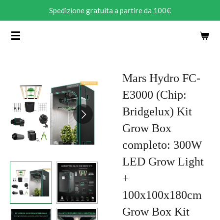
Spedizione gratuita a partire da 100€
Vai
al
contenuto
principale
Mars Hydro FC-
E3000 (Chip:
Bridgelux) Kit
Grow Box
completo: 300W
LED Grow Light
+
100x100x180cm
Grow Box Kit