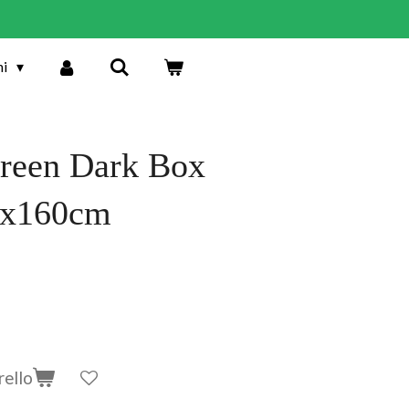
ni
reen Dark Box
0x160cm
rello