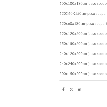
100x100x180cm (peso soppor
120X60X150cm (peso soppor
120x60x180cm (peso sopport
120x120x200cm (peso soppor
150x150x200cm (peso soppor
240x120x200cm (peso soppo
240x240x200cm (peso soppo
300x150x200cm (peso soppo
C
C
C
o
o
o
n
n
n
d
d
d
i
i
i