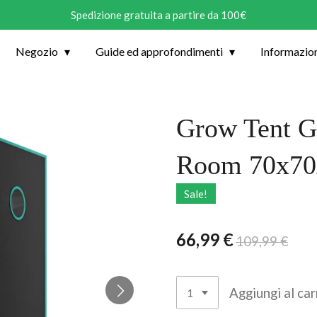
Spedizione gratuita a partire da 100€
Negozio
Guide ed approfondimenti
Informazio
Grow Tent G
Room 70x7
Sale!
66,99 €
109,99 €
Aggiungi al car