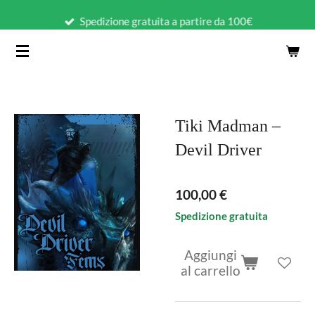
Vai
Spedizione gratuita a partire da 100€
al
contenuto
principale
Tiki Madman –
Devil Driver
100,00 €
Spedizione gratuita
Aggiungi
al carrello