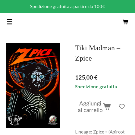
Spedizione gratuita a partire da 100€
Vai
al
contenuto
principale
Tiki Madman –
Zpice
125,00 €
Spedizione gratuita
Aggiungi
al carrello
Lineage: Zpice = (Apircot