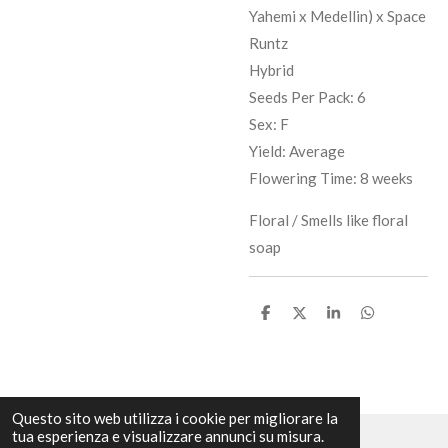
Yahemi x Medellin) x Space
Runtz
Hybrid
Seeds Per Pack: 6
Sex: F
Yield: Average
Flowering Time: 8 weeks
Floral / Smells like floral
soap
C
C
C
C
o
o
o
o
n
n
n
n
d
d
d
d
i
i
i
i
v
v
v
v
i
i
i
i
Questo sito web utilizza i cookie per migliorare la
d
d
d
d
tua esperienza e visualizzare annunci su misura.
i
i
i
i