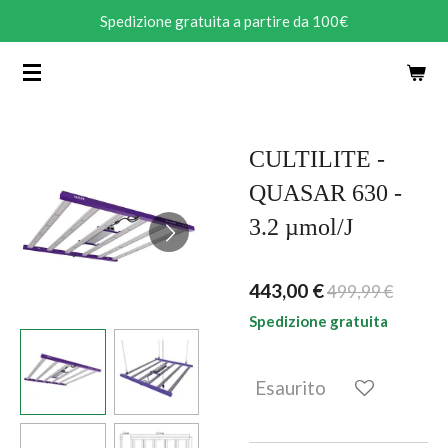
Spedizione gratuita a partire da 100€
Vai
al
contenuto
principale
CULTILITE -
QUASAR 630 -
3.2 µmol/J
443,00 €
499,99 €
Spedizione gratuita
Esaurito