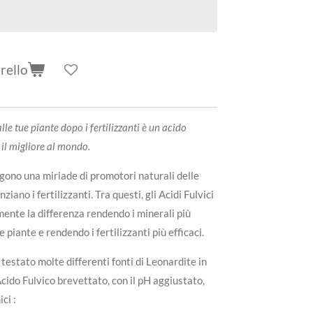
rello
lle tue piante dopo i fertilizzanti è un acido
è il migliore al mondo.
ngono una miriade di promotori naturali delle
iano i fertilizzanti. Tra questi, gli Acidi Fulvici
mente la differenza rendendo i minerali più
piante e rendendo i fertilizzanti più efficaci.
testato molte differenti fonti di Leonardite in
 Acido Fulvico brevettato, con il pH aggiustato,
ci :