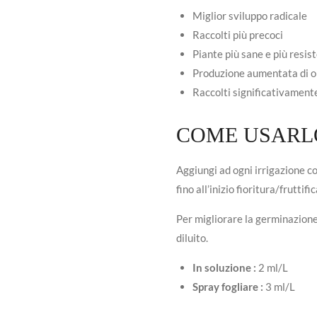
Miglior sviluppo radicale
Raccolti più precoci
Piante più sane e più resist
Produzione aumentata di ol
Raccolti significativament
COME USARLO
Aggiungi ad ogni irrigazione co
fino all’inizio fioritura/fruttifi
Per migliorare la germinazione
diluito.
In soluzione :
2 ml/L
Spray fogliare :
3 ml/L