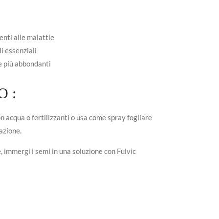
enti alle malattie
i essenziali
e più abbondanti
 :
n acqua o fertilizzanti o usa come spray fogliare
cazione.
, immergi i semi in una soluzione con Fulvic