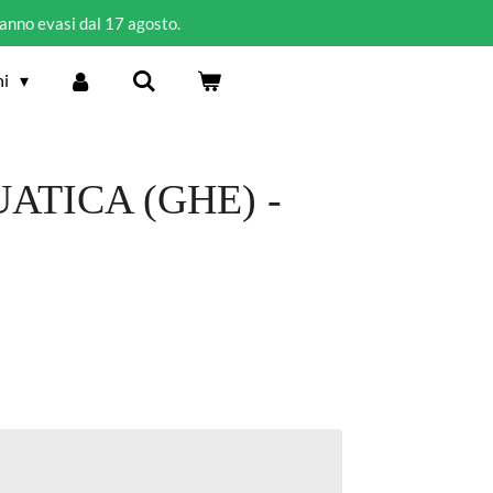
ranno evasi dal 17 agosto.
ni
ATICA (GHE) -