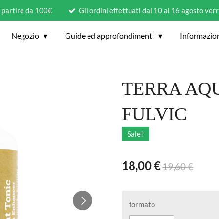
a partire da 100€
Gli ordini effettuati dal 10 al 16 agosto ver
Negozio
Guide ed approfondimenti
Informazio
TERRA AQU
FULVIC
Sale!
18,00 €
19,60 €
formato