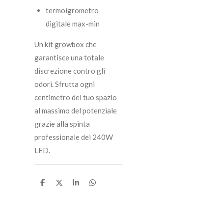
termoigrometro
digitale max-min
Un kit growbox che
garantisce una totale
discrezione contro gli
odori. Sfrutta ogni
centimetro del tuo spazio
al massimo del potenziale
grazie alla spinta
professionale dei 240W
LED.
C
C
C
C
o
o
o
o
n
n
n
n
d
d
d
d
i
i
i
i