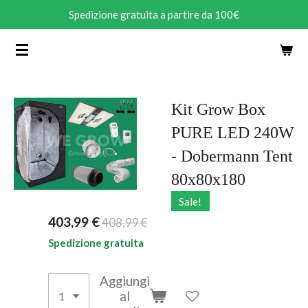
Spedizione gratuita a partire da 100€
Vai
al
contenuto
principale
Kit Grow Box
PURE LED 240W
- Dobermann Tent
80x80x180
Sale!
403,99 €
408,99 €
Spedizione gratuita
Aggiungi
al