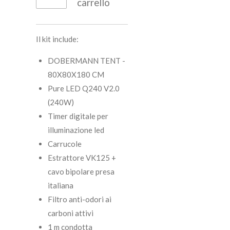
carrello
Il kit include:
DOBERMANN TENT -
80X80X180 CM
Pure LED Q240 V2.0
(240W)
Timer digitale per
illuminazione led
Carrucole
Estrattore VK125 +
cavo bipolare presa
italiana
Filtro anti-odori ai
carboni attivi
1 m condotta