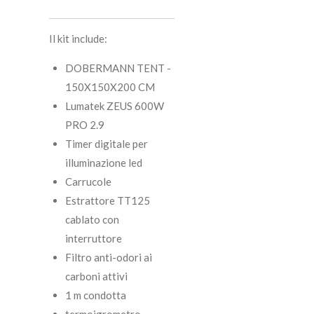
Il kit include:
DOBERMANN TENT -
150X150X200 CM
Lumatek ZEUS 600W
PRO 2.9
Timer digitale per
illuminazione led
Carrucole
Estrattore TT125
cablato con
interruttore
Filtro anti-odori ai
carboni attivi
1 m condotta
termoigrometro