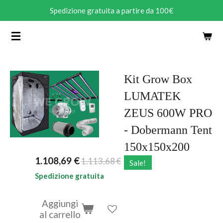
Spedizione gratuita a partire da 100€
Vai
al
contenuto
principale
Kit Grow Box
LUMATEK
ZEUS 600W PRO
- Dobermann Tent
150x150x200
1.108,69 €
1.113,68 €
Sale!
Spedizione gratuita
Aggiungi
al carrello