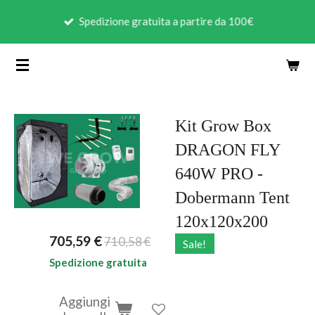
Vai
Spedizione gratuita a partire da 100€
al
contenuto
principale
Kit Grow Box
DRAGON FLY
640W PRO -
Dobermann Tent
120x120x200
705,59 €
710,58 €
Sale!
Spedizione gratuita
Aggiungi