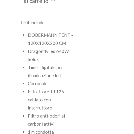
al carrello
Il kit include:
DOBERMANN TENT -
120X120X200 CM
Dragonfly led 640W
Solux
Timer digitale per
illuminazione led
Carrucole
Estrattore TT125
cablato con
interruttore
Filtro anti-odori ai
carboni attivi
1 m condotta