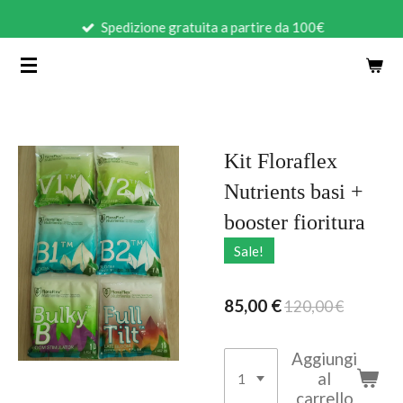
Vai
Spedizione gratuita a partire da 100€
al
contenuto
principale
Kit Floraflex
Nutrients basi +
booster fioritura
Sale!
85,00 €
120,00 €
Aggiungi
al
carrello