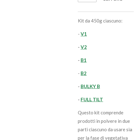
Kit da 450g ciascuno:
-
V1
-
V2
-
B1
-
B2
-
BULKY B
-
FULL TILT
Questo kit comprende
prodotti in polvere in due
parti ciascuno da usare sia
per la fase di vegetativa