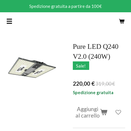
Spedizione gratuita a partire da 100€
Vai
al
contenuto
principale
Pure LED Q240
V2.0 (240W)
Sale!
220,00 €
319,00 €
Spedizione gratuita
Aggiungi
al carrello