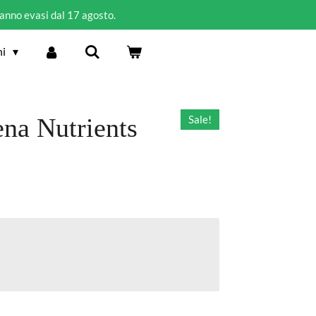
ranno evasi dal 17 agosto.
ni
na Nutrients
Sale!