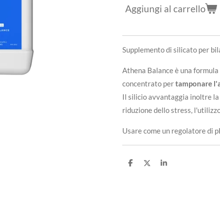
Aggiungi al carrello
Supplemento di silicato per bil
Athena Balance è una formula
concentrato per
tamponare l'
Il silicio avvantaggia inoltre la
riduzione dello stress, l'utilizzo
Usare come un regolatore di p
C
C
C
o
o
o
n
n
n
d
d
d
i
i
i
v
v
v
i
i
i
d
d
d