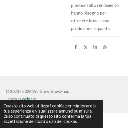
piantead alto rendimento
hanno bisogno per
ottenere la massima
produzione e qualità.
C
C
C
C
o
o
o
o
n
n
n
n
d
d
d
d
i
i
i
i
v
v
v
v
i
i
i
i
d
d
d
d
i
i
i
i
© 2023 - 2026 We Grow GrowShop
Fornito da
Webador
Questo sito web utilizza i cookie per migliorare la
tua esperienza e visualizzare annunci su misura.
L'uso continuato di questo sito conferma la tua
accettazione del nostro uso dei cookie.