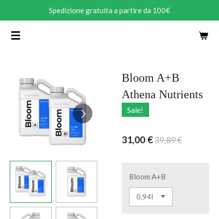
Spedizione gratuita a partire da 100€
Vai
al
contenuto
principale
Bloom A+B
Athena Nutrients
Sale!
31,00 €
39,89 €
Bloom A+B