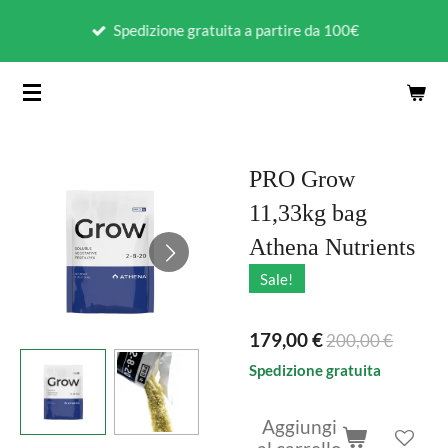
Vai
Spedizione gratuita a partire da 100€
al
contenuto
principale
PRO Grow
11,33kg bag
Athena Nutrients
Sale!
179,00 €
200,00 €
Spedizione gratuita
Aggiungi