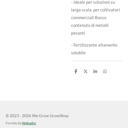
- Ideale per soluzioni su
larga scala, per coltivatori
commerciali Basso
contenuto di metalli
pesanti
- Fertilizzante altamente
solubile
C
C
C
C
o
o
o
o
n
n
n
n
d
d
d
d
i
i
i
i
v
v
v
v
i
i
i
i
d
d
d
d
i
i
i
i
© 2023 - 2026 We Grow GrowShop
Fornito da
Webador