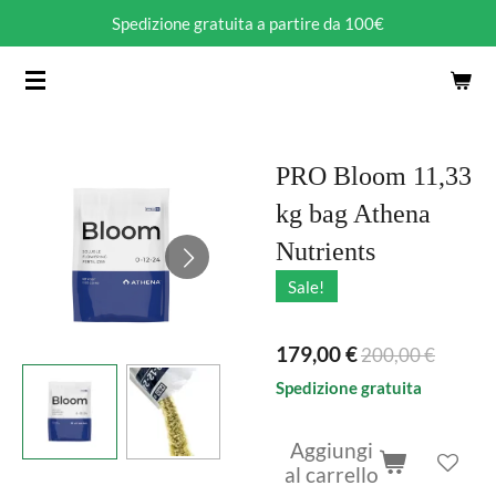
Spedizione gratuita a partire da 100€
Vai
al
contenuto
principale
PRO Bloom 11,33
kg bag Athena
Nutrients
Sale!
179,00 €
200,00 €
Spedizione gratuita
Aggiungi
al carrello