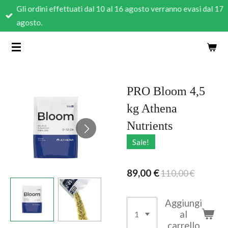
Gli ordini effettuati dal 10 al 16 agosto verranno evasi dal 17
Vai
agosto.
al
contenuto
principale
PRO Bloom 4,5
kg Athena
Nutrients
Sale!
89,00 €
110,00 €
Aggiungi
al
carrello