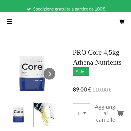
Vai
Spedizione gratuita a partire da 100€
al
contenuto
principale
PRO Core 4,5kg
Athena Nutrients
Sale!
89,00 €
110,00 €
Aggiungi
al
carrello