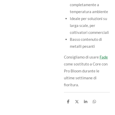
completamente a
temperatura ambiente
Ideale per soluzioni su
larga scale, per
coltivatori commerciali
Basso contenuto di
metalli pesanti
Consigliamo di usare
Fade
come sostituto a Core con
Pro Bloom durante le
ultime settimane di
fioritura.
C
C
C
C
o
o
o
o
n
n
n
n
d
d
d
d