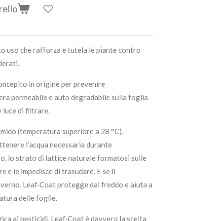
rello
 uso che rafforza e tutela le piante contro
derati.
concepito in origine per prevenire
era permeabile e auto degradabile sulla foglia
luce di filtrare.
umido (temperatura superiore a 28 °C),
attenere l’acqua necessaria durante
, lo strato di lattice naturale formatosi sulle
re e le impedisce di trasudare. E se il
verno, Leaf·Coat protegge dal freddo e aiuta a
tura delle foglie.
ica ai pesticidi, Leaf·Coat è davvero la scelta