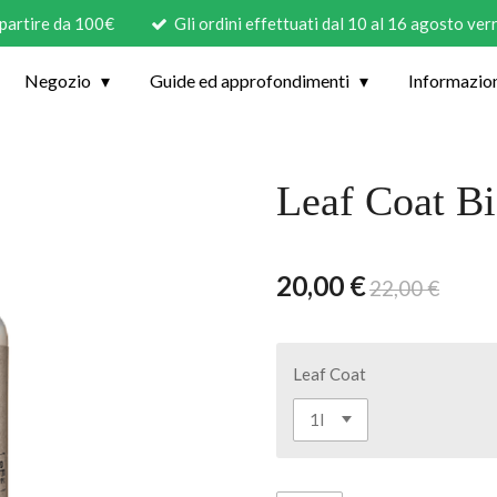
 partire da 100€
Gli ordini effettuati dal 10 al 16 agosto ve
Negozio
Guide ed approfondimenti
Informazio
Leaf Coat B
20,00 €
22,00 €
Leaf Coat