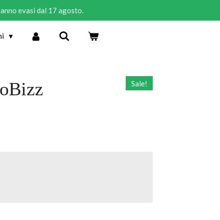
rranno evasi dal 17 agosto.
ni
ioBizz
Sale!