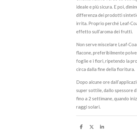
ideale e più sicura. E poi, dimin
differenza dei prodotti sintet
irrita. Proprio perché Leaf·Co
effetto sull’aroma dei frutti.
Non serve miscelare Leaf·Coat
flacone, preferibilmente polve
foglie e i fiori, ripetendo la 
circa dalla fine della fioritura.
Dopo alcune ore dall’applicazi
super sottile, dallo spessore d
fino a 2 settimane, quando ini
raggi solari.
C
C
C
o
o
o