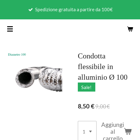
Vai
Spedizione gratuita a partire da 100€
al
contenuto
principale
Condotta
flessibile in
alluminio Ø 100
Sale!
8,50 €
9,00 €
Aggiungi
al
carrello