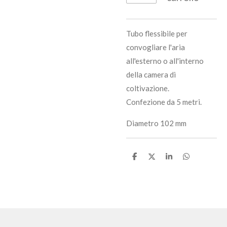
Tubo flessibile per
convogliare l'aria
all'esterno o all'interno
della camera di
coltivazione.
Confezione da 5 metri.
Diametro 102 mm
C
C
C
C
o
o
o
o
n
n
n
n
d
d
d
d
i
i
i
i
v
v
v
v
i
i
i
i
d
d
d
d
i
i
i
i