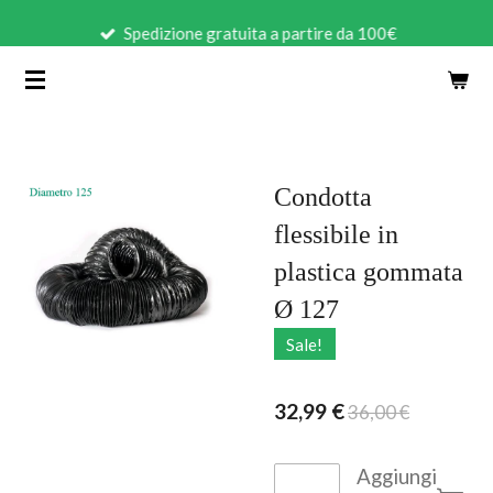
Vai
Spedizione gratuita a partire da 100€
al
contenuto
principale
Condotta
flessibile in
plastica gommata
Ø 127
Sale!
32,99 €
36,00 €
Aggiungi