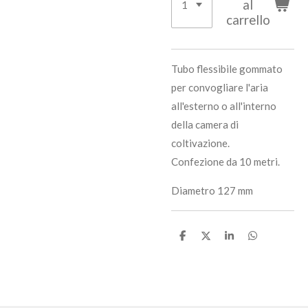
al
carrello
Tubo flessibile gommato
per convogliare l'aria
all'esterno o all'interno
della camera di
coltivazione.
Confezione da 10 metri.
Diametro 127 mm
C
C
C
C
o
o
o
o
n
n
n
n
d
d
d
d
i
i
i
i
v
v
v
v
i
i
i
i