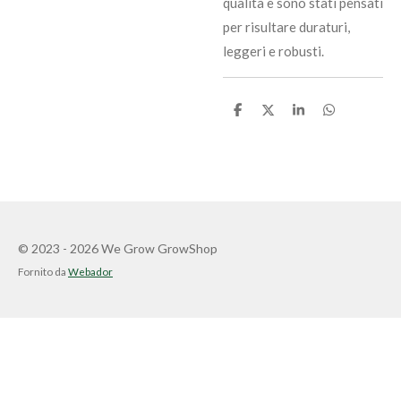
qualità e sono stati pensati
per risultare duraturi,
leggeri e robusti.
C
C
C
C
o
o
o
o
n
n
n
n
d
d
d
d
i
i
i
i
v
v
v
v
i
i
i
i
d
d
d
d
i
i
i
i
© 2023 - 2026 We Grow GrowShop
Fornito da
Webador