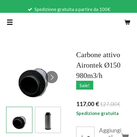
Vai
Spedizione gratuita a partire da 100€
al
contenuto
principale
Carbone attivo
Airontek Ø150
980m3/h
Sale!
117,00 €
127,00 €
Spedizione gratuita
Aggiungi
al