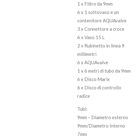
1 x Filtro da 9mm
6 x 1 sottovaso e un
contenitore AQUAvalve
3 x Connettore a croce
6 x Vaso 15 L
2 x Rubinetto in linea 9
millimetri
6 x AQUAvalve
1 x 6 metri di tubo da 9mm
6 x Disco Marix
6 x Disco di controllo
radice
Tubi:
9mm – Diametro esterno
9mm/Diametro Interno
7mm