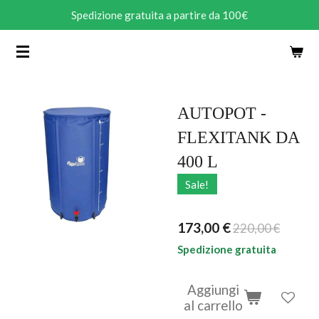
Spedizione gratuita a partire da 100€
Vai
al
contenuto
principale
AUTOPOT -
FLEXITANK DA
400 L
Sale!
173,00 €
220,00 €
Spedizione gratuita
Aggiungi
al carrello