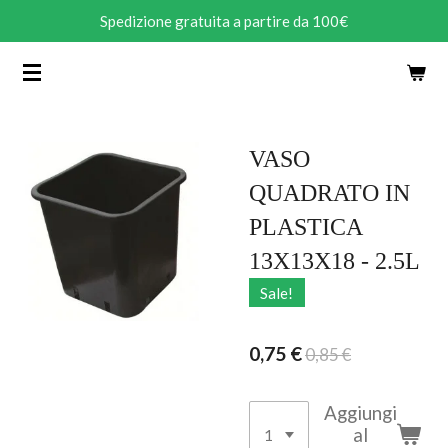
Spedizione gratuita a partire da 100€
Vai
al
contenuto
principale
VASO
QUADRATO IN
PLASTICA
13X13X18 - 2.5L
Sale!
0,75 €
0,85 €
Aggiungi
al